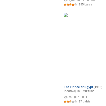
2,488
14
268
195 balsis
The Prince of Egypt
(1998)
Piedzīvojumu
,
Multfilma
30
0
1
17 balsis