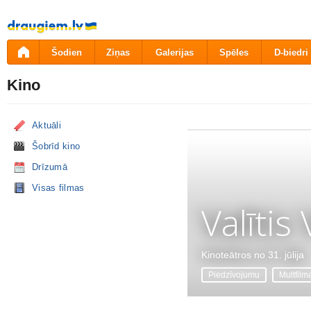
Pāriet
uz
saturu
Šodien
Ziņas
Galerijas
Spēles
D-biedri
Kino
Aktuāli
Šobrīd kino
Drīzumā
Visas filmas
Valītis
Kinoteātros no 31. jūlija
Piedzīvojumu
Multfilm