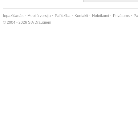
Iepazīšanās
Mobilā versija
Palīdzība
Kontakti
Noteikumi
Privātums
Pa
© 2004 - 2026 SIA Draugiem