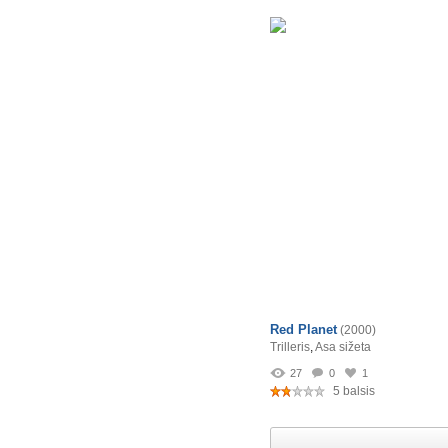
Red Planet
(2000)
Trilleris
,
Asa sižeta
27
0
1
5 balsis