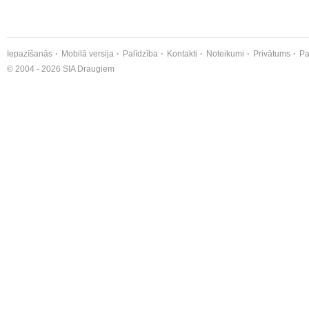
Iepazīšanās
Mobilā versija
Palīdzība
Kontakti
Noteikumi
Privātums
Pa
© 2004 - 2026 SIA Draugiem