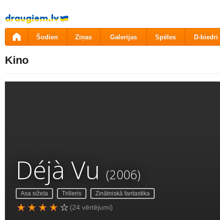
Pāriet
uz
saturu
Šodien
Ziņas
Galerijas
Spēles
D-biedri
Kino
Déjà Vu
(2006)
Asa sižeta
Trilleris
Zinātniskā fantastika
(24 vērtējumi)