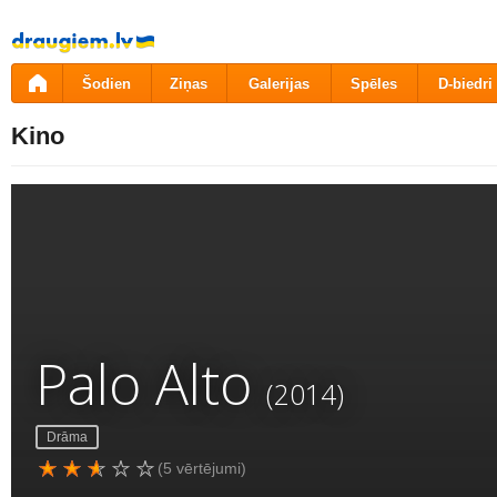
Pāriet
uz
saturu
Šodien
Ziņas
Galerijas
Spēles
D-biedri
Kino
Palo Alto
(2014)
Drāma
(5 vērtējumi)