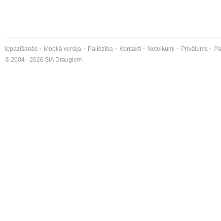
Iepazīšanās
Mobilā versija
Palīdzība
Kontakti
Noteikumi
Privātums
Pa
© 2004 - 2026 SIA Draugiem