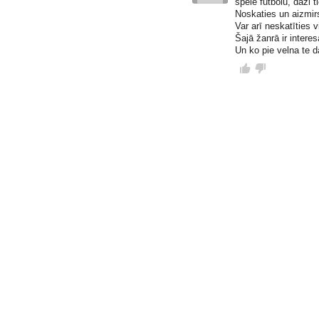
spēlē futbolu, daži t
Noskaties un aizmirs
Var arī neskatīties v
Šajā žanrā ir intere
Un ko pie velna te 