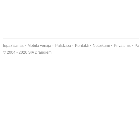
Iepazīšanās
Mobilā versija
Palīdzība
Kontakti
Noteikumi
Privātums
Pa
© 2004 - 2026 SIA Draugiem