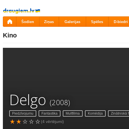
Pāriet
uz
saturu
Šodien
Ziņas
Galerijas
Spēles
D-biedri
Kino
Delgo
(2008)
Piedzīvojumu
Fantastika
Multfilma
Komēdija
Zinātniskā 
(4 vērtējumi)