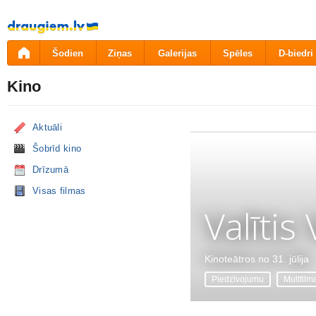
Pāriet
uz
saturu
Šodien
Ziņas
Galerijas
Spēles
D-biedri
Kino
Aktuāli
Šobrīd kino
Drīzumā
Visas filmas
Valītis
Kinoteātros no 31. jūlija
Piedzīvojumu
Multfilm