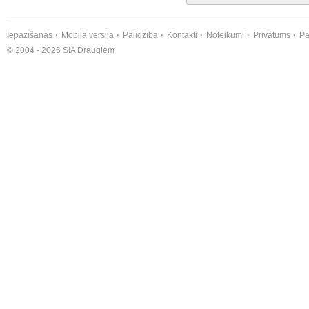
Iepazīšanās
Mobilā versija
Palīdzība
Kontakti
Noteikumi
Privātums
Pa
© 2004 - 2026 SIA Draugiem