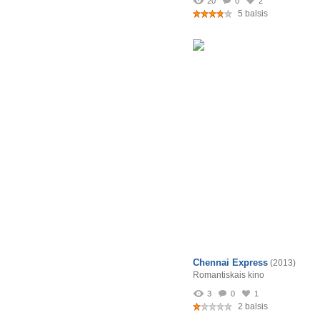
20
0
2
5 balsis
Chennai Express
(2013)
Romantiskais kino
3
0
1
2 balsis