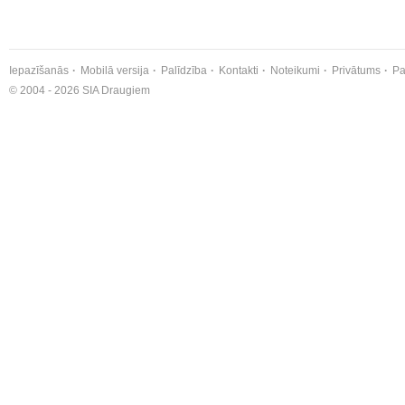
Iepazīšanās
Mobilā versija
Palīdzība
Kontakti
Noteikumi
Privātums
Pa
© 2004 - 2026 SIA Draugiem