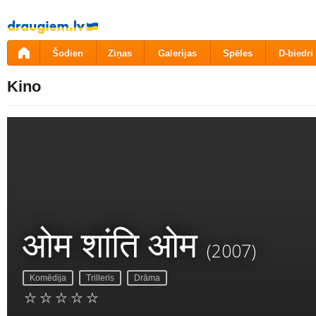
Pāriet
uz
saturu
Šodien
Ziņas
Galerijas
Spēles
D-biedri
Kino
ओम शांति ओम
(2007)
Komēdija
Trilleris
Drāma