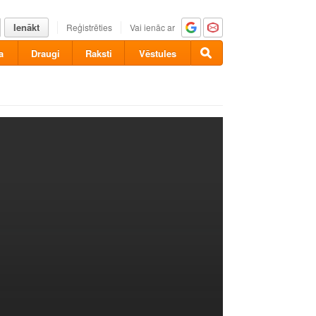
Ienākt
Reģistrēties
Vai ienāc ar
a
Draugi
Raksti
Vēstules