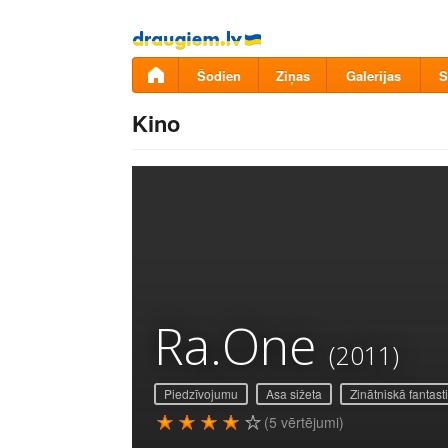
Pāriet
uz
saturu
Šodien
Ziņas
Galerijas
S
Kino
Ra.One
(2011)
Piedzīvojumu
Asa sižeta
Zinātniskā fantast
(5 vērtējumi)