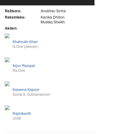
Režisors:
Anubhav Sinha
Rakstnieks:
Kanika Dhillon
Mustaq Sheikh
Aktieri:
Shahrukh Khan
G.One (Jeevan)
Arjun Rampal
Ra.One
Kareena Kapoor
Sonia S. Subramanium
Rajinikanth
Chitti