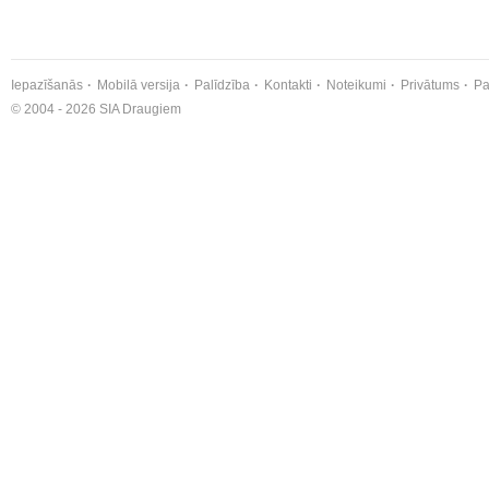
Iepazīšanās
Mobilā versija
Palīdzība
Kontakti
Noteikumi
Privātums
Pa
© 2004 - 2026 SIA Draugiem