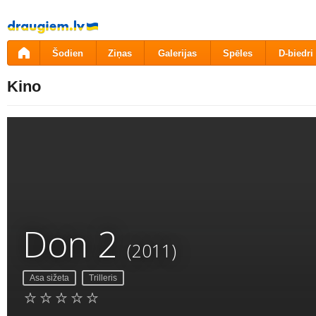
Pāriet
uz
saturu
Šodien
Ziņas
Galerijas
Spēles
D-biedri
Kino
Don 2
(2011)
Asa sižeta
Trilleris