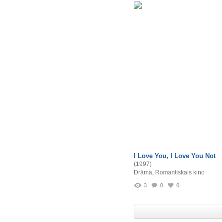
I Love You, I Love You Not
(1997)
Drāma
,
Romantiskais kino
3
0
0