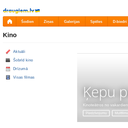
Pāriet
uz
saturu
Šodien
Ziņas
Galerijas
Spēles
D-biedri
Kino
Aktuāli
Šobrīd kino
Drīzumā
Visas filmas
Ķepu p
Kinoteātros no vakardie
Piedzīvojumu
Multfilm