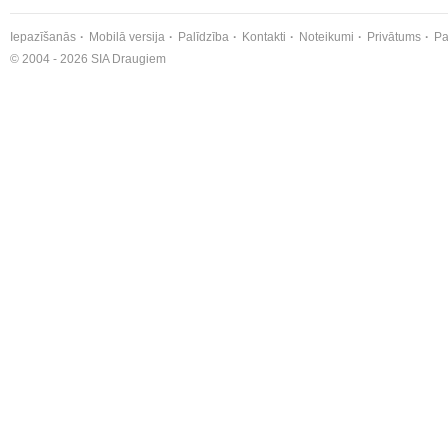
Iepazīšanās
Mobilā versija
Palīdzība
Kontakti
Noteikumi
Privātums
Pa
© 2004 - 2026 SIA Draugiem