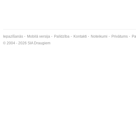
Iepazīšanās
Mobilā versija
Palīdzība
Kontakti
Noteikumi
Privātums
Pa
© 2004 - 2026 SIA Draugiem