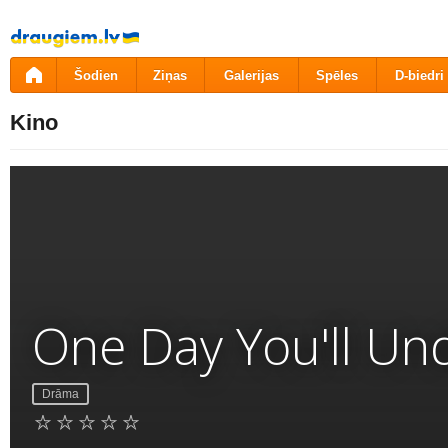
Pāriet
uz
saturu
Šodien
Ziņas
Galerijas
Spēles
D-biedri
Kino
One Day You'll Un
Drāma