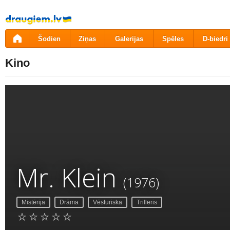
Pāriet
uz
saturu
Šodien
Ziņas
Galerijas
Spēles
D-biedri
Kino
Mr. Klein
(1976)
Mistērija
Drāma
Vēsturiska
Trilleris