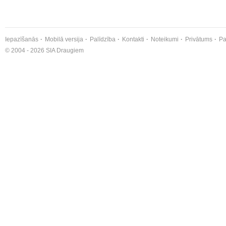
Iepazīšanās
Mobilā versija
Palīdzība
Kontakti
Noteikumi
Privātums
Pa
© 2004 - 2026 SIA Draugiem