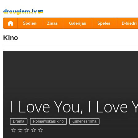
Pāriet
uz
saturu
Šodien
Ziņas
Galerijas
Spēles
D-biedri
Kino
I Love You, I Love
Drāma
Romantiskais kino
Ģimenes filma