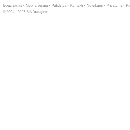
Iepazīšanās
Mobilā versija
Palīdzība
Kontakti
Noteikumi
Privātums
Pa
© 2004 - 2026 SIA Draugiem