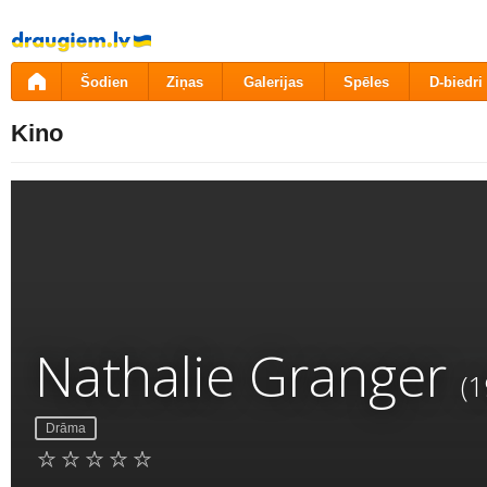
Pāriet
uz
saturu
Šodien
Ziņas
Galerijas
Spēles
D-biedri
Kino
Nathalie Granger
(1
Drāma