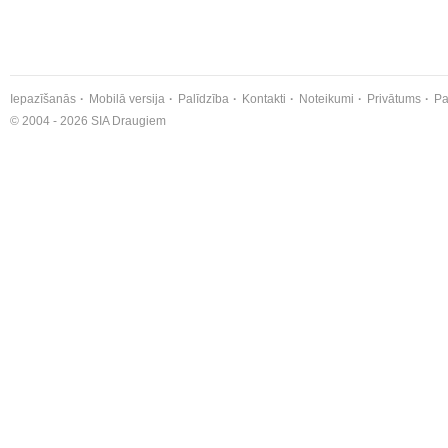
Iepazīšanās
Mobilā versija
Palīdzība
Kontakti
Noteikumi
Privātums
Pa
© 2004 - 2026 SIA Draugiem