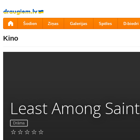
Pāriet
uz
saturu
Šodien
Ziņas
Galerijas
Spēles
D-biedri
Kino
Least Among Saint
Drāma