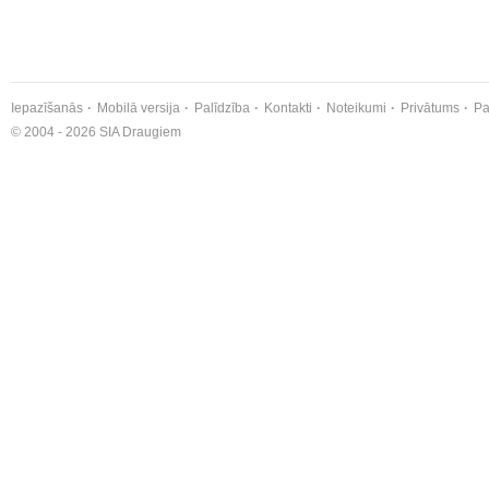
Iepazīšanās
Mobilā versija
Palīdzība
Kontakti
Noteikumi
Privātums
Pa
© 2004 - 2026 SIA Draugiem