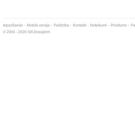
Iepazīšanās
Mobilā versija
Palīdzība
Kontakti
Noteikumi
Privātums
Pa
© 2004 - 2026 SIA Draugiem