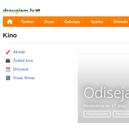
Pāriet
uz
saturu
Šodien
Ziņas
Galerijas
Spēles
D-biedri
Kino
Aktuāli
Šobrīd kino
Drīzumā
Visas filmas
Odisej
Kinoteātros no 17. jūlija
Piedzīvojumu
Fantasti