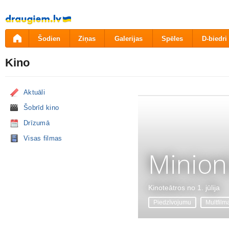
Pāriet
uz
saturu
Šodien
Ziņas
Galerijas
Spēles
D-biedri
Kino
Aktuāli
Šobrīd kino
Drīzumā
Visas filmas
Minion
Kinoteātros no 1. jūlija
Piedzīvojumu
Multfilm