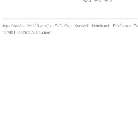
2
0
0
Iepazīšanās
Mobilā versija
Palīdzība
Kontakti
Noteikumi
Privātums
Pa
© 2004 - 2026 SIA Draugiem