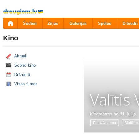
Pāriet
uz
saturu
Šodien
Ziņas
Galerijas
Spēles
D-biedri
Kino
Aktuāli
Šobrīd kino
Drīzumā
Visas filmas
Valītis
Kinoteātros no 31. jūlija
Piedzīvojumu
Multfilm