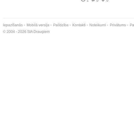
1
0
0
Iepazīšanās
Mobilā versija
Palīdzība
Kontakti
Noteikumi
Privātums
Pa
© 2004 - 2026 SIA Draugiem