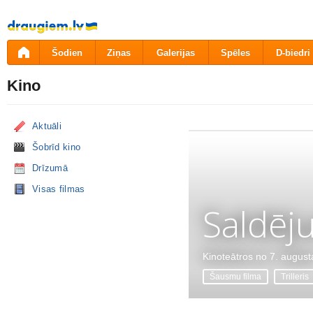
Pāriet
uz
saturu
Šodien
Ziņas
Galerijas
Spēles
D-biedri
Kino
Aktuāli
Šobrīd kino
Drīzumā
Visas filmas
Saldēj
Kinoteātros no 7. august
Šausmu filma
Trilleris