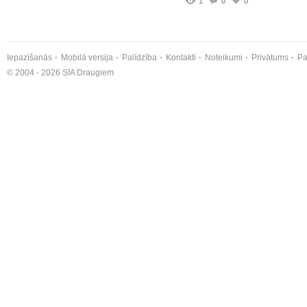
1
0
0
Iepazīšanās
Mobilā versija
Palīdzība
Kontakti
Noteikumi
Privātums
Pa
© 2004 - 2026 SIA Draugiem