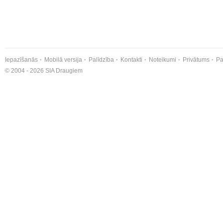
Iepazīšanās
Mobilā versija
Palīdzība
Kontakti
Noteikumi
Privātums
Pa
© 2004 - 2026 SIA Draugiem