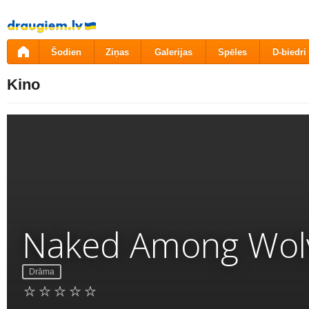
Pāriet
uz
saturu
Šodien
Ziņas
Galerijas
Spēles
D-biedri
Kino
Naked Among Wol
Drāma