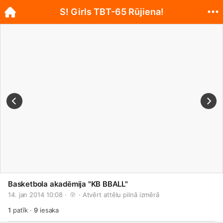
S! Girls TBT-65 Rūjiena!
Basketbola akadēmija "KB BBALL"
14. jan 2014 10:08 · 
 · 
Atvērt attēlu pilnā izmērā
1
patīk
·
9
iesaka