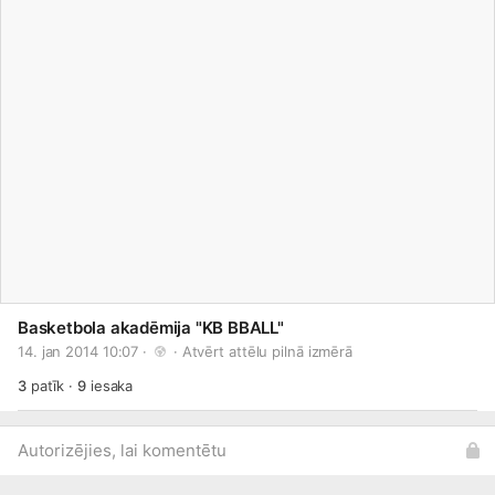
Basketbola akadēmija "KB BBALL"
14. jan 2014 10:07 · 
 · 
Atvērt attēlu pilnā izmērā
3
patīk
·
9
iesaka
Autorizējies, lai komentētu