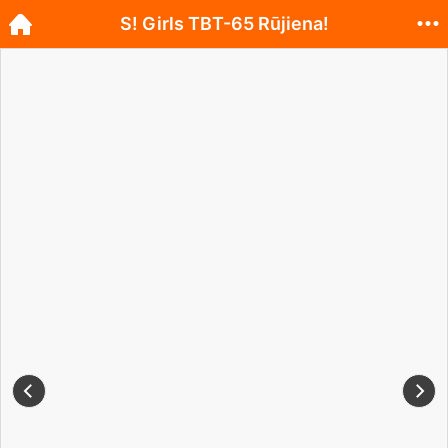
S! Girls TBT-65 Rūjiena!