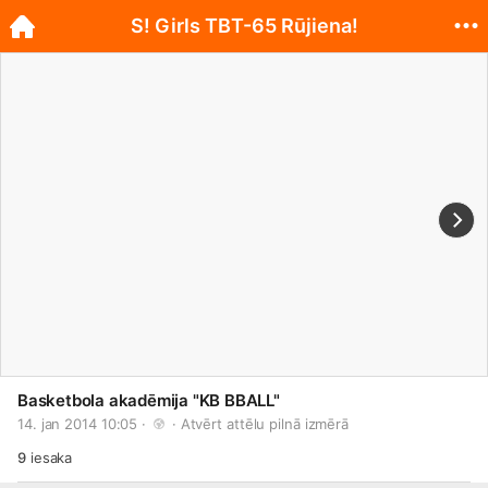
S! Girls TBT-65 Rūjiena!
Basketbola akadēmija "KB BBALL"
14. jan 2014 10:05 · 
 · 
Atvērt attēlu pilnā izmērā
9
iesaka