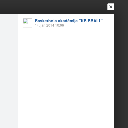
Basketbola akadēmija "KB BBALL"
Ienākt
14. jan 2014 10:06
Reģistrēties
Vai ienāc ar
a
Draugi
Raksti
Vēstules
iena!