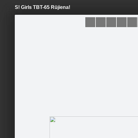
S! Girls TBT-65 Rūjiena!
Pāriet
uz
saturu
Šodien
Ziņas
Galerijas
S
Basketbola akadēmija "KB
BBALL"
Oficiālā lapa
Sekot
Sākumlapa
Jaunumi
Galerija
Kontakti