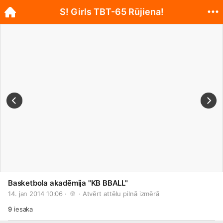
S! Girls TBT-65 Rūjiena!
Basketbola akadēmija "KB BBALL"
14. jan 2014 10:06 · 
 · 
Atvērt attēlu pilnā izmērā
9
iesaka