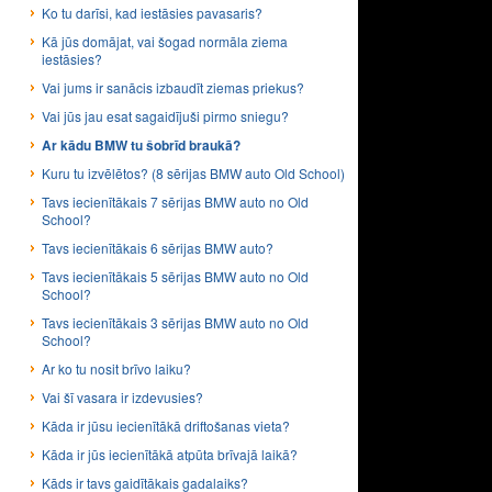
Ko tu darīsi, kad iestāsies pavasaris?
Kā jūs domājat, vai šogad normāla ziema
iestāsies?
Vai jums ir sanācis izbaudīt ziemas priekus?
Vai jūs jau esat sagaidījuši pirmo sniegu?
Ar kādu BMW tu šobrīd braukā?
Kuru tu izvēlētos? (8 sērijas BMW auto Old School)
Tavs iecienītākais 7 sērijas BMW auto no Old
School?
Tavs iecienītākais 6 sērijas BMW auto?
Tavs iecienītākais 5 sērijas BMW auto no Old
School?
Tavs iecienītākais 3 sērijas BMW auto no Old
School?
Ar ko tu nosit brīvo laiku?
Vai šī vasara ir izdevusies?
Kāda ir jūsu iecienītākā driftošanas vieta?
Kāda ir jūs iecienītākā atpūta brīvajā laikā?
Kāds ir tavs gaidītākais gadalaiks?