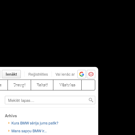
Ienākt
Reģistrēties
Vai ienāc ar
a
Draugi
Raksti
Vēstules
Arhīvs
Kura BMW sērija jums patīk?
Mans sapņu BMW ir...