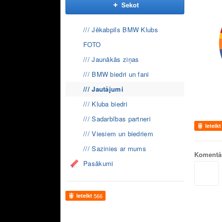
Sekot
/// Jēkabpils BMW Klubs
FOTO
/// Jaunākās ziņas
/// BMW biedri un fani
/// Jautājumi
/// Kluba biedri
/// Sadarbības partneri
Ieteikt
/// Viesiem un biedriem
/// Sazinies ar mums
Komentā
Pasākumi
Ieteikt
566