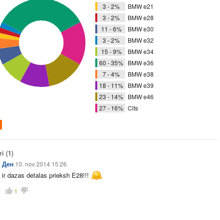
3 - 2%
BMW e21
3 - 2%
BMW e28
11 - 6%
BMW e30
3 - 2%
BMW e32
15 - 9%
BMW e34
60 - 35%
BMW e36
7 - 4%
BMW e38
18 - 11%
BMW e39
23 - 14%
BMW e46
27 - 16%
Cits
ri
(1)
Ден
10. nov 2014 15:26
ir dazas detalas prieksh E28!!!
1