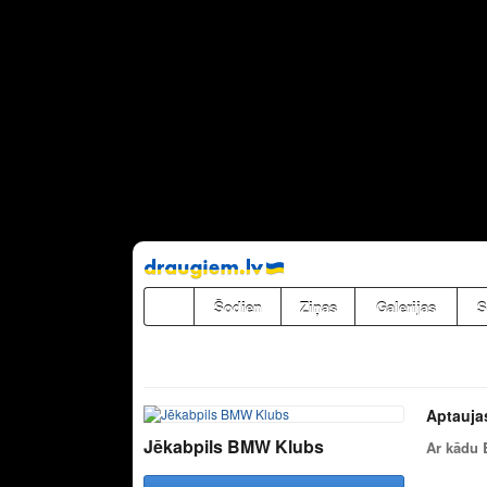
Pāriet
uz
saturu
Šodien
Ziņas
Galerijas
S
Aptauja
Jēkabpils BMW Klubs
Ar kādu 