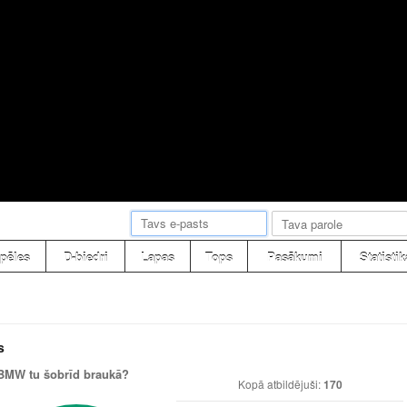
pēles
D-biedri
Lapas
Tops
Pasākumi
Statistik
s
BMW tu šobrīd braukā?
Kopā atbildējuši:
170