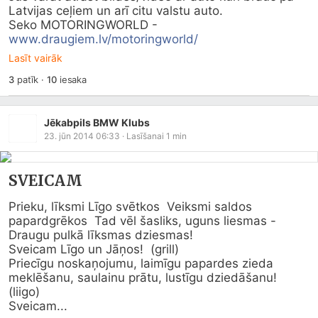
Latvijas ceļiem un arī citu valstu auto.

Seko MOTORINGWORLD - 
www.draugiem.lv/motoringworld/
Lasīt vairāk
3
patīk
·
10
iesaka
Jēkabpils BMW Klubs
23. jūn 2014 06:33
· Lasīšanai
1
min
SVEICAM
Prieku, līksmi Līgo svētkos  Veiksmi saldos 
papardgrēkos  Tad vēl šasliks, uguns liesmas -   
Draugu pulkā līksmas dziesmas!

Sveicam Līgo un Jāņos!  (grill) 

Priecīgu noskaņojumu, laimīgu papardes zieda 
meklēšanu, saulainu prātu, lustīgu dziedāšanu!  
(liigo) 

Sveicam...