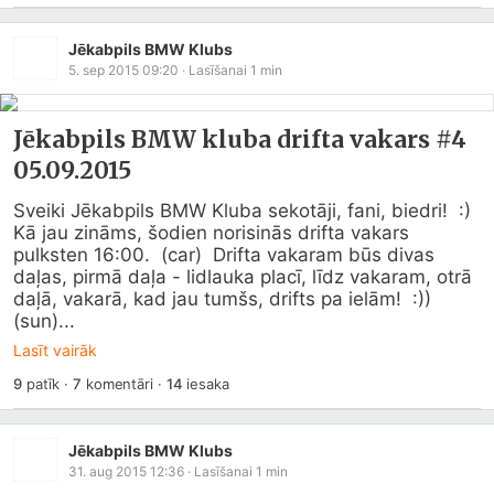
Jēkabpils BMW Klubs
5. sep 2015 09:20
· Lasīšanai
1
min
Jēkabpils BMW kluba drifta vakars #4
05.09.2015
Sveiki Jēkabpils BMW Kluba sekotāji, fani, biedri!  :)  
Kā jau zināms, šodien norisinās drifta vakars 
pulksten 16:00.  (car)  Drifta vakaram būs divas 
daļas, pirmā daļa - lidlauka placī, līdz vakaram, otrā 
daļā, vakarā, kad jau tumšs, drifts pa ielām!  :))   
(sun)...
Lasīt vairāk
9
patīk
·
7
komentāri
·
14
iesaka
Jēkabpils BMW Klubs
31. aug 2015 12:36
· Lasīšanai
1
min