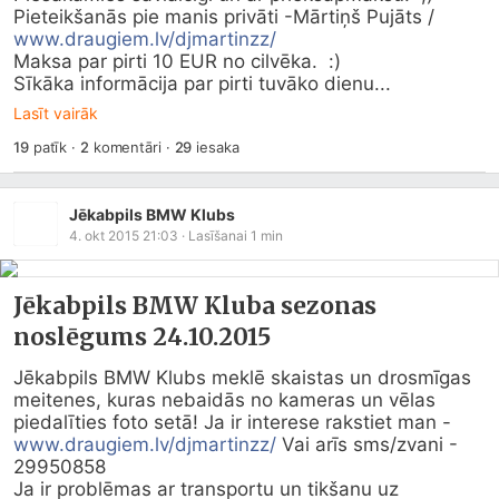
Pieteikšanās pie manis privāti -Mārtiņš Pujāts / 
www.draugiem.lv/djmartinzz/
Maksa par pirti 10 EUR no cilvēka.  :) 

Sīkāka informācija par pirti tuvāko dienu...
Lasīt vairāk
19
patīk
·
2
komentāri
·
29
iesaka
Jēkabpils BMW Klubs
4. okt 2015 21:03
· Lasīšanai
1
min
Jēkabpils BMW Kluba sezonas
noslēgums 24.10.2015
Jēkabpils BMW Klubs meklē skaistas un drosmīgas 
meitenes, kuras nebaidās no kameras un vēlas 
piedalīties foto setā! Ja ir interese rakstiet man - 
www.draugiem.lv/djmartinzz/
 Vai arīs sms/zvani - 
29950858

Ja ir problēmas ar transportu un tikšanu uz 