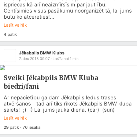
ispriecas kā arī neaizmīrsīsim par jautrību. 
Centīsimies visus pasākumu noorganizēt tā, lai jums 
būtu ko atcerēties!...
Lasīt vairāk
4
patīk
Jēkabpils BMW Klubs
7. dec 2013 09:07
· Lasīšanai
1
min
Sveiki Jēkabpils BMW Kluba
biedri/fani
Ar nepacietību gaidam Jēkabpils ledus trases 
atvēršanos - tad arī tiks rīkots Jēkabpils BMW kluba 
saiets!  ;)  :) Lai jums jauka diena. (car)  (sun)
Lasīt vairāk
29
patīk
·
76
iesaka