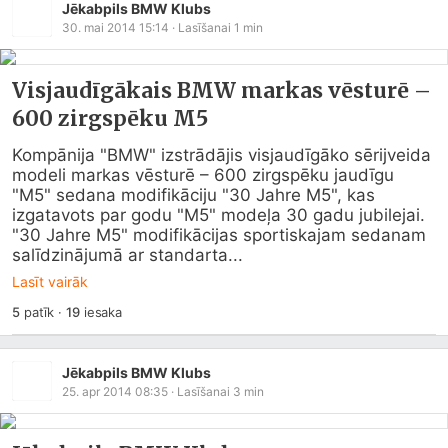
Jēkabpils BMW Klubs
30. mai 2014 15:14
· Lasīšanai
1
min
Visjaudīgākais BMW markas vēsturē –
600 zirgspēku M5
Kompānija "BMW" izstrādājis visjaudīgāko sērijveida 
modeli markas vēsturē – 600 zirgspēku jaudīgu 
"M5" sedana modifikāciju "30 Jahre M5", kas 
izgatavots par godu "M5" modeļa 30 gadu jubilejai.

"30 Jahre M5" modifikācijas sportiskajam sedanam 
salīdzinājumā ar standarta...
Lasīt vairāk
5
patīk
·
19
iesaka
Jēkabpils BMW Klubs
25. apr 2014 08:35
· Lasīšanai
3
min