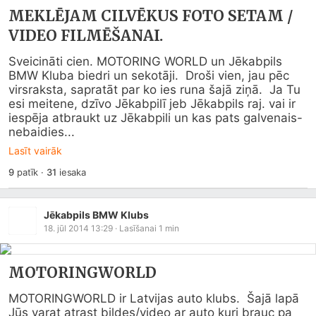
MEKLĒJAM CILVĒKUS FOTO SETAM /
VIDEO FILMĒŠANAI.
Sveicināti cien. MOTORING WORLD un Jēkabpils 
BMW Kluba biedri un sekotāji.  Droši vien, jau pēc 
virsraksta, sapratāt par ko ies runa šajā ziņā.  Ja Tu 
esi meitene, dzīvo Jēkabpilī jeb Jēkabpils raj. vai ir 
iespēja atbraukt uz Jēkabpili un kas pats galvenais- 
nebaidies...
Lasīt vairāk
9
patīk
·
31
iesaka
Jēkabpils BMW Klubs
18. jūl 2014 13:29
· Lasīšanai
1
min
MOTORINGWORLD
MOTORINGWORLD ir Latvijas auto klubs.  Šajā lapā 
Jūs varat atrast bildes/video ar auto kuri brauc pa 