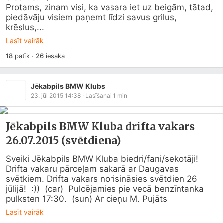
Protams, zinam visi, ka vasara iet uz beigām, tātad, 
piedāvāju visiem paņemt līdzi savus grilus, 
krēslus,...
Lasīt vairāk
18
patīk
·
26
iesaka
Jēkabpils BMW Klubs
23. jūl 2015 14:38
· Lasīšanai
1
min
Jēkabpils BMW Kluba drifta vakars
26.07.2015 (svētdiena)
Sveiki Jēkabpils BMW Kluba biedri/fani/sekotāji! 
Drifta vakaru pārceļam sakarā ar Daugavas 
svētkiem. Drifta vakars norisināsies svētdien 26 
jūlijā!  :))  (car)  Pulcējamies pie vecā benzīntanka 
pulksten 17:30.  (sun) Ar cieņu M. Pujāts
Lasīt vairāk