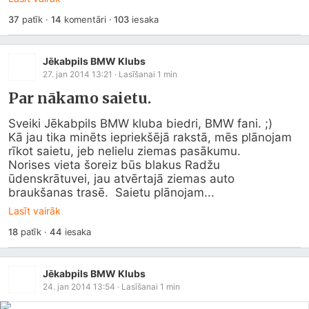
37
patīk
·
14
komentāri
·
103
iesaka
Jēkabpils BMW Klubs
27. jan 2014 13:21
· Lasīšanai
1
min
Par nākamo saietu.
Sveiki Jēkabpils BMW kluba biedri, BMW fani. ;) 

Kā jau tika minēts iepriekšējā rakstā, mēs plānojam 
rīkot saietu, jeb nelielu ziemas pasākumu.

Norises vieta šoreiz būs blakus Radžu 
ūdenskrātuvei, jau atvērtajā ziemas auto 
braukšanas trasē.  Saietu plānojam...
Lasīt vairāk
18
patīk
·
44
iesaka
Jēkabpils BMW Klubs
24. jan 2014 13:54
· Lasīšanai
1
min