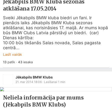
Jēkabpils BMW Kluba sezonas
atklāšana 17.05.2014
Sveiki Jēkabpils BMW kluba biedri un fani. Ir 
pienācis laiks Jēkabpils BMW Kluba sezonas 
atklāšanai, kas norisināsies 17. maijā. Ar mums kopā 
būs BMW Clubs Latvia pārstāvji un biedri.  (car) 

Dienas kārtība:

10:00 būs tikšanās Salas novada, Salas pagasta 
centrā...
Lasīt vairāk
13
patīk
·
43
iesaka
Jēkabpils BMW Klubs
21. mar 2014 18:06
· Lasīšanai
1
min
Neliela informācija par mums
(Jēkabpils BMW Klubs)