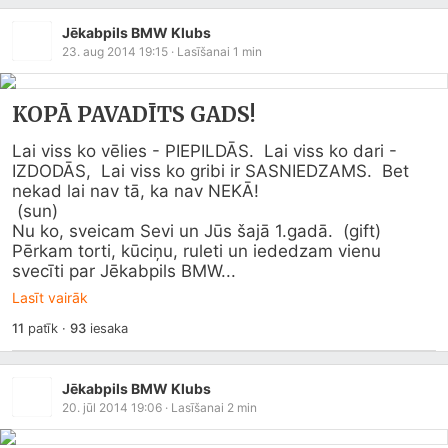
Jēkabpils BMW Klubs
23. aug 2014 19:15
· Lasīšanai
1
min
KOPĀ PAVADĪTS GADS!
Lai viss ko vēlies - PIEPILDĀS.  Lai viss ko dari - 
IZDODĀS,  Lai viss ko gribi ir SASNIEDZAMS.  Bet 
nekad lai nav tā, ka nav NEKĀ!

 (sun)  

Nu ko, sveicam Sevi un Jūs šajā 1.gadā.  (gift) 

Pērkam torti, kūciņu, ruleti un iededzam vienu 
svecīti par Jēkabpils BMW...
Lasīt vairāk
11
patīk
·
93
iesaka
Jēkabpils BMW Klubs
20. jūl 2014 19:06
· Lasīšanai
2
min