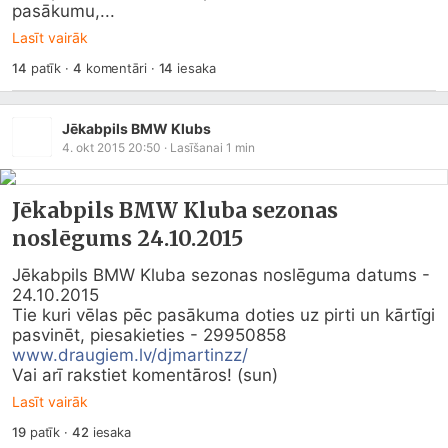
pasākumu,...
Lasīt vairāk
14
patīk
·
4
komentāri
·
14
iesaka
Jēkabpils BMW Klubs
4. okt 2015 20:50
· Lasīšanai
1
min
Jēkabpils BMW Kluba sezonas
noslēgums 24.10.2015
Jēkabpils BMW Kluba sezonas noslēguma datums - 
24.10.2015

Tie kuri vēlas pēc pasākuma doties uz pirti un kārtīgi 
www.draugiem.lv/djmartinzz/
Vai arī rakstiet komentāros! (sun)
Lasīt vairāk
19
patīk
·
42
iesaka