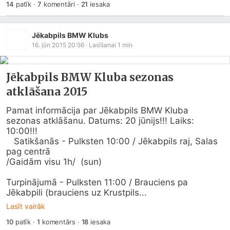
14
patīk
·
7
komentāri
·
21
iesaka
Jēkabpils BMW Klubs
16. jūn 2015 20:56
· Lasīšanai
1
min
Jēkabpils BMW Kluba sezonas
atklāšana 2015
Pamat informācija par Jēkabpils BMW Kluba 
sezonas atklāšanu. Datums: 20 jūnijs!!! Laiks: 
10:00!!!

   Satikšanās - Pulksten 10:00 / Jēkabpils raj, Salas 
pag centrā

/Gaidām visu 1h/  (sun) 

Turpinājumā - Pulksten 11:00 / Brauciens pa 
Jēkabpili (brauciens uz Krustpils...
Lasīt vairāk
10
patīk
·
1
komentārs
·
18
iesaka