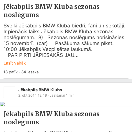
Jēkabpils BMW Kluba sezonas
noslēgums
Sveiki Jēkabpils BMW Kluba biedri, fani un sekotāji.  
Ir pienācis laiks Jēkabpils BMW Kluba sezonas 
noslēgumam.  8)   Sezonas noslēgums norisināsies 
15 novembrī.  (car)     Pasākuma sākums plkst. 
10:00 Jēkabpils Vecpilsētas laukumā.

   PAR PIRTI JĀPIESAKĀS JAU...
Lasīt vairāk
13
patīk
·
34
iesaka
Jēkabpils BMW Klubs
2. okt 2014 12:49
· Lasīšanai
1
min
Jēkabpils BMW Kluba sezonas
noslēgums