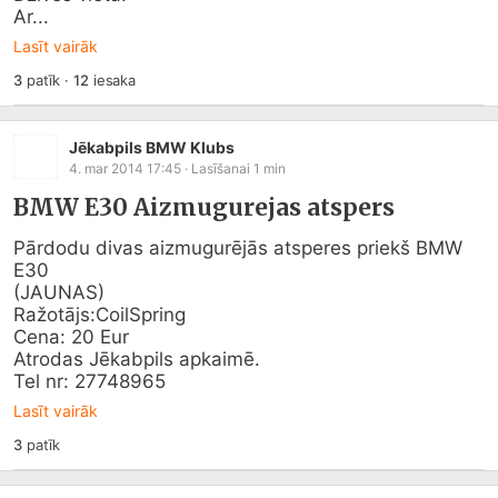
Ar...
Lasīt vairāk
3
patīk
·
12
iesaka
Jēkabpils BMW Klubs
4. mar 2014 17:45
· Lasīšanai
1
min
BMW E30 Aizmugurejas atspers
Pārdodu divas aizmugurējās atsperes priekš BMW 
E30

(JAUNAS)

Ražotājs:CoilSpring 

Cena: 20 Eur 

Atrodas Jēkabpils apkaimē.

Tel nr: 27748965
Lasīt vairāk
3
patīk