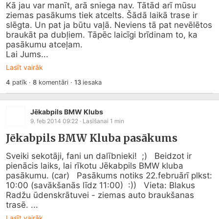
Kā jau var manīt, arā sniega nav. Tātād arī mūsu 
ziemas pasākums tiek atcelts. Šādā laikā trase ir 
slēgta. Un pat ja būtu vaļā. Neviens tā pat nevēlētos 
braukāt pa dubļiem. Tāpēc laicīgi brīdinam to, ka 
pasākumu atceļam.

Lai Jums...
Lasīt vairāk
4
patīk
·
8
komentāri
·
13
iesaka
Jēkabpils BMW Klubs
9. feb 2014 09:22
· Lasīšanai
1
min
Jēkabpils BMW Kluba pasākums
Sveiki sekotāji, fani un dalībnieki!  ;)   Beidzot ir 
pienācis laiks, lai rīkotu Jēkabpils BMW kluba 
pasākumu. (car)   Pasākums notiks 22.februārī plkst: 
10:00 (savākšanās līdz 11:00)  :))   Vieta: Blakus 
Radžu ūdenskrātuvei - ziemas auto braukšanas 
trasē. ...
Lasīt vairāk