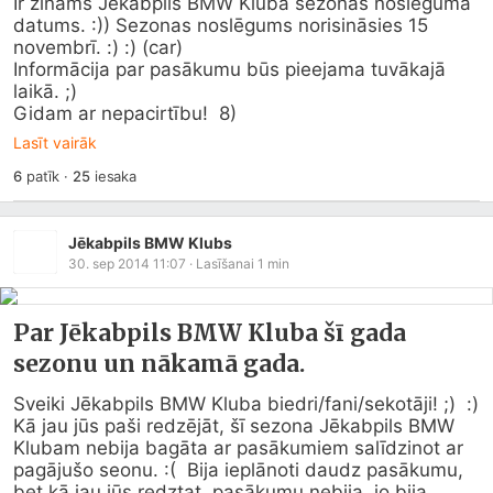
Ir zināms Jēkabpils BMW Kluba sezonas noslēguma 
datums. :)) Sezonas noslēgums norisināsies 15 
novembrī. :) :) (car)

Informācija par pasākumu būs pieejama tuvākajā 
laikā. ;)

Gidam ar nepacirtību!  8)
Lasīt vairāk
6
patīk
·
25
iesaka
Jēkabpils BMW Klubs
30. sep 2014 11:07
· Lasīšanai
1
min
Par Jēkabpils BMW Kluba šī gada
sezonu un nākamā gada.
Sveiki Jēkabpils BMW Kluba biedri/fani/sekotāji! ;)  :)   

Kā jau jūs paši redzējāt, šī sezona Jēkabpils BMW 
Klubam nebija bagāta ar pasākumiem salīdzinot ar 
pagājušo seonu. :(  Bija ieplānoti daudz pasākumu, 
bet kā jau jūs redztat, pasākumu nebija, jo bija...