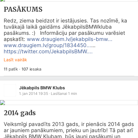
PASĀKUMS
Redz, ziema beidzot ir iestājusies. Tas nozīmē, ka 
tuvākajā laikā gaidāms JēkabpilsBMWkluba 
pasākums. :)   Informāciju par pasākumu varēsiet 
apskatīt: 
www.draugiem.lv/jekabpils-bmw...
www.draugiem.lv/group/1834450...
https://twitter.com/JekabpilsBMW....
Lasīt vairāk
11
patīk
·
107
iesaka
Jēkabpils BMW Klubs
1. jan 2014 19:35
· Lasīšanai
1
min
2014 gads
Veiksmīgi pavadīts 2013 gads, ir pienācis 2014 gads 
ar jauniem panākumiem, prieku un jautrīb! Tā pat arī 
Jēkabpils BMW Klubam, būs jauni pasākumi un 