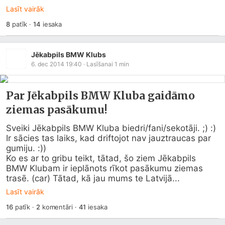
Lasīt vairāk
8
patīk
·
14
iesaka
Jēkabpils BMW Klubs
6. dec 2014 19:40
· Lasīšanai
1
min
Par Jēkabpils BMW Kluba gaidāmo
ziemas pasākumu!
Sveiki Jēkabpils BMW Kluba biedri/fani/sekotāji. ;) :) 

Ir sācies tas laiks, kad driftojot nav jauztraucas par 
gumiju. :))

Ko es ar to gribu teikt, tātad, šo ziem Jēkabpils 
BMW Klubam ir ieplānots rīkot pasākumu ziemas 
trasē. (car) Tātad, kā jau mums te Latvijā...
Lasīt vairāk
16
patīk
·
2
komentāri
·
41
iesaka