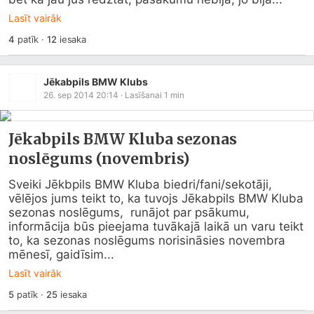
Lasīt vairāk
4
patīk
·
12
iesaka
Jēkabpils BMW Klubs
26. sep 2014 20:14
· Lasīšanai
1
min
Jēkabpils BMW Kluba sezonas
noslēgums (novembris)
Sveiki Jēkbpils BMW Kluba biedri/fani/sekotāji, 
vēlējos jums teikt to, ka tuvojs Jēkabpils BMW Kluba 
sezonas noslēgums,  runājot par psākumu, 
informācija būs pieejama tuvākajā laikā un varu teikt 
to, ka sezonas noslēgums norisināsies novembra 
mēnesī, gaidīsim...
Lasīt vairāk
5
patīk
·
25
iesaka