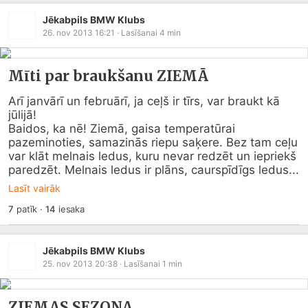
Jēkabpils BMW Klubs
26. nov 2013 16:21
· Lasīšanai
4
min
Mīti par braukšanu ZIEMĀ
Arī janvārī un februārī, ja ceļš ir tīrs, var braukt kā 
jūlijā! 

Baidos, ka nē! Ziemā, gaisa temperatūrai 
pazeminoties, samazinās riepu saķere. Bez tam ceļu 
var klāt melnais ledus, kuru nevar redzēt un iepriekš 
paredzēt. Melnais ledus ir plāns, caurspīdīgs ledus...
Lasīt vairāk
7
patīk
·
14
iesaka
Jēkabpils BMW Klubs
25. nov 2013 20:38
· Lasīšanai
1
min
ZIEMAS SEZONA