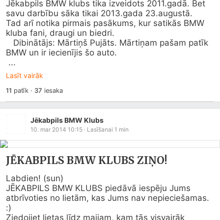
Jēkabpils BMW klubs tika izveidots 2011.gadā. Bet 
savu darbību sāka tikai 2013.gada 23.augustā. 

Tad arī notika pirmais pasākums, kur satikās BMW 
kluba fani, draugi un biedri.

   Dibinātājs: Mārtiņš Pujāts. Mārtiņam pašam patīk 
BMW un ir iecienījis šo auto.

 ...
Lasīt vairāk
11
patīk
·
37
iesaka
Jēkabpils BMW Klubs
10. mar 2014 10:15
· Lasīšanai
1
min
JĒKABPILS BMW KLUBS ZIŅO!
Labdien! (sun) 

JĒKABPILS BMW KLUBS piedāvā iespēju Jums 
atbrīvoties no lietām, kas Jums nav nepieciešamas. 
:)

Ziedojiet lietas līdz maijam, kam tās visvairāk 