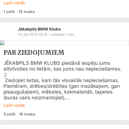
Lasīt vairāk
1
patīk
·
15
iesaka
Jēkabpils BMW Klubs
10. jūn 2014 19:16
· Lasīšanai
1
min
PAR ZIEDOJUMIEM
JĒKABPILS BMW KLUBS piedāvā iespēju jums 
atbrīvoties no lietām, kas jums nau nepieciešamas. 
;) 

 Ziedojiet lietas, kam tās visvairāk nepieciešamas. 
Piemēram, drēbes/drēbītes (gan mazākajiem, gan 
pieaugušajiem), mēbeles, kokmateriāli, tapetes 
(kuras vairs neizmantojiet),...
Lasīt vairāk
3
patīk
·
16
iesaka