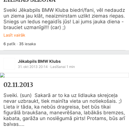
Sveiki Jēkabpils BMW Kluba biedri/fani, vēl nedaudz 
un ziema jau klāt, neaizmirstam uzlikt ziemas riepas. 
Sniegs un ledus negaidīs jūs! Lai jums jauka diena - 
brauciet uzmanīgi!!! (car) ;)
Lasīt vairāk
6
patīk
·
35
iesaka
Jēkabpils BMW Klubs
31. okt 2013 20:14
· Lasīšanai
1
min
02.11.2013
Sveiki. (sun)  Sakarā ar to ka uz lidlauka skrejceļa 
nevar uzbraukt, tiek mainīta vieta un notiekošais. ;)  
Lieta ir tāda, ka nebūs dragreisa, bet būs tikai 
figurālā braukšana, manevrēšana, labākās bremzes, 
kabata, garāža un noslēgumā pirts! Protams, būs arī 
balvas....