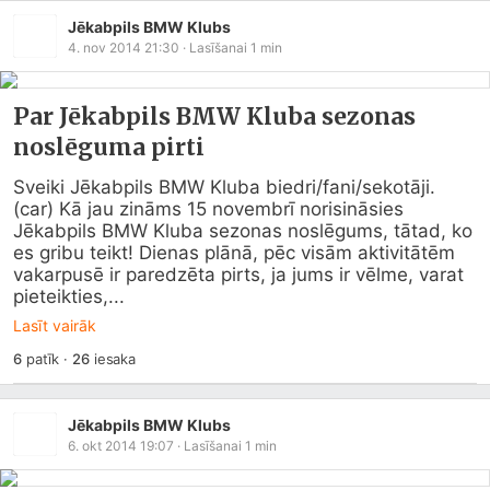
Jēkabpils BMW Klubs
4. nov 2014 21:30
· Lasīšanai
1
min
Par Jēkabpils BMW Kluba sezonas
noslēguma pirti
Sveiki Jēkabpils BMW Kluba biedri/fani/sekotāji. 
(car) Kā jau zināms 15 novembrī norisināsies 
Jēkabpils BMW Kluba sezonas noslēgums, tātad, ko 
es gribu teikt! Dienas plānā, pēc visām aktivitātēm 
vakarpusē ir paredzēta pirts, ja jums ir vēlme, varat 
pieteikties,...
Lasīt vairāk
6
patīk
·
26
iesaka
Jēkabpils BMW Klubs
6. okt 2014 19:07
· Lasīšanai
1
min