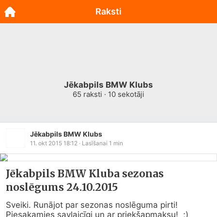
Raksti
Jēkabpils BMW Klubs
65
raksti ·
10
sekotāji
Jēkabpils BMW Klubs
11. okt 2015 18:12
· Lasīšanai
1
min
Jēkabpils BMW Kluba sezonas
noslēgums 24.10.2015
Sveiki. Runājot par sezonas noslēguma pirti! 
Piesakamies savlaicīgi un ar priekšapmaksu!  ;) 
