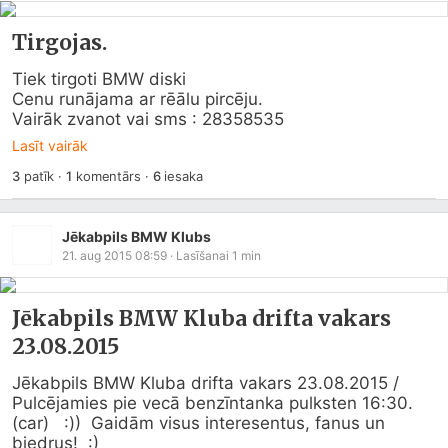
Tirgojas.
Tiek tirgoti BMW diski

Cenu runājama ar rēālu pircēju.

Vairāk zvanot vai sms : 28358535
Lasīt vairāk
3
patīk
·
1
komentārs
·
6
iesaka
Jēkabpils BMW Klubs
21. aug 2015 08:59
· Lasīšanai
1
min
Jēkabpils BMW Kluba drifta vakars
23.08.2015
Jēkabpils BMW Kluba drifta vakars 23.08.2015 / 
Pulcējamies pie vecā benzīntanka pulksten 16:30.  
(car)   :))  Gaidām visus interesentus, fanus un 
biedrus!  :) 
