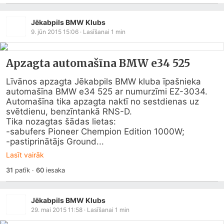
Jēkabpils BMW Klubs
9. jūn 2015 15:06
· Lasīšanai
1
min
Apzagta automašīna BMW e34 525
Līvānos apzagta Jēkabpils BMW kluba īpašnieka 
automašīna BMW e34 525 ar numurzīmi EZ-3034.  
Automašīna tika apzagta naktī no sestdienas uz 
svētdienu, benzīntankā RNS-D. 

Tika nozagtas šādas lietas:

-sabufers Pioneer Chempion Edition 1000W;

-pastiprinātājs Ground...
Lasīt vairāk
31
patīk
·
60
iesaka
Jēkabpils BMW Klubs
29. mai 2015 11:58
· Lasīšanai
1
min