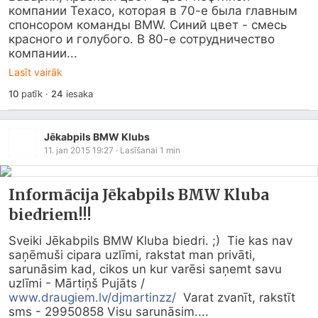
компании Texaco, которая в 70-е была главным 
спонсором команды BMW. Синий цвет - смесь 
красного и голубого. В 80-е сотрудничество 
компании...
Lasīt vairāk
10
patīk
·
24
iesaka
Jēkabpils BMW Klubs
11. jan 2015 19:27
· Lasīšanai
1
min
Informācija Jēkabpils BMW Kluba
biedriem!!!
Sveiki Jēkabpils BMW Kluba biedri. ;)  Tie kas nav 
saņēmuši cipara uzlīmi, rakstat man privāti, 
sarunāsim kad, cikos un kur varēsi saņemt savu 
uzlīmi - Mārtiņš Pujāts / 
www.draugiem.lv/djmartinzz/
  Varat zvanīt, rakstīt 
sms - 29950858 Visu sarunāsim....