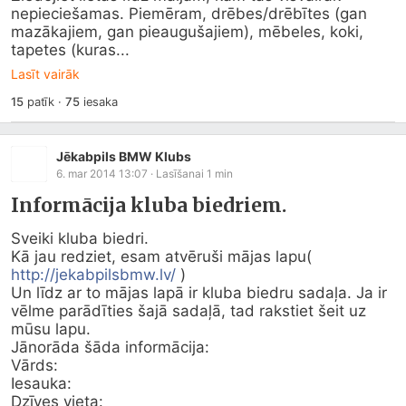
nepieciešamas. Piemēram, drēbes/drēbītes (gan 
mazākajiem, gan pieaugušajiem), mēbeles, koki, 
tapetes (kuras...
Lasīt vairāk
15
patīk
·
75
iesaka
Jēkabpils BMW Klubs
6. mar 2014 13:07
· Lasīšanai
1
min
Informācija kluba biedriem.
Sveiki kluba biedri.

Kā jau redziet, esam atvēruši mājas lapu( 
http://jekabpilsbmw.lv/
 )

Un līdz ar to mājas lapā ir kluba biedru sadaļa. Ja ir 
vēlme parādīties šajā sadaļā, tad rakstiet šeit uz 
mūsu lapu.

Jānorāda šāda informācija:

Vārds: 

Iesauka:

Dzīves vieta:
