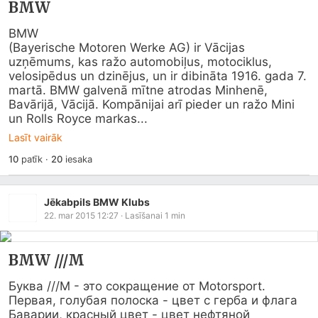
BMW
BMW

(Bayerische Motoren Werke AG) ir Vācijas 
uzņēmums, kas ražo automobiļus, motociklus, 
velosipēdus un dzinējus, un ir dibināta 1916. gada 7. 
martā. BMW galvenā mītne atrodas Minhenē, 
Bavārijā, Vācijā. Kompānijai arī pieder un ražo Mini 
un Rolls Royce markas...
Lasīt vairāk
10
patīk
·
20
iesaka
Jēkabpils BMW Klubs
22. mar 2015 12:27
· Lasīšanai
1
min
BMW ///M
Буква ///М - это сокращение от Motorsport. 
Первая, голубая полоска - цвет с герба и флага 
Баварии, красный цвет - цвет нефтяной 