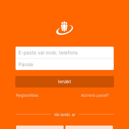
E-pasts vai mob. telefons
Parole
Ienākt
Reģistrēties
Aizmirsi paroli?
Vai ienāc ar