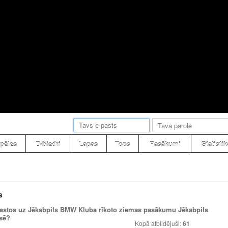
pēles
D-biedri
Lapas
Tops
Pasākumi
Statistik
s
erastos uz Jēkabpils BMW Kluba rīkoto ziemas pasākumu Jēkabpils
asē?
Kopā atbildējuši:
61