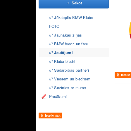
Sekot
/// Jēkabpils BMW Klubs
FOTO
/// Jaunākās ziņas
/// BMW biedri un fani
/// Jautājumi
/// Kluba biedri
/// Sadarbības partneri
Ieteikt
/// Viesiem un biedriem
/// Sazinies ar mums
Pasākumi
Ieteikt
566