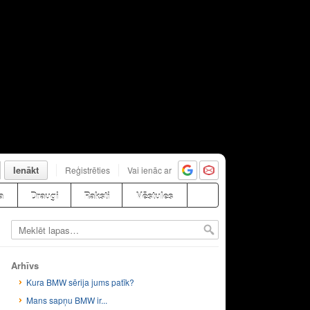
Ienākt
Reģistrēties
Vai ienāc ar
a
Draugi
Raksti
Vēstules
Arhīvs
Kura BMW sērija jums patīk?
Mans sapņu BMW ir...