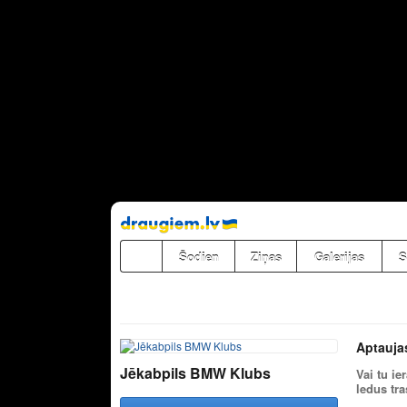
Pāriet
uz
saturu
Šodien
Ziņas
Galerijas
S
Aptauja
Jēkabpils BMW Klubs
Vai tu i
ledus tr