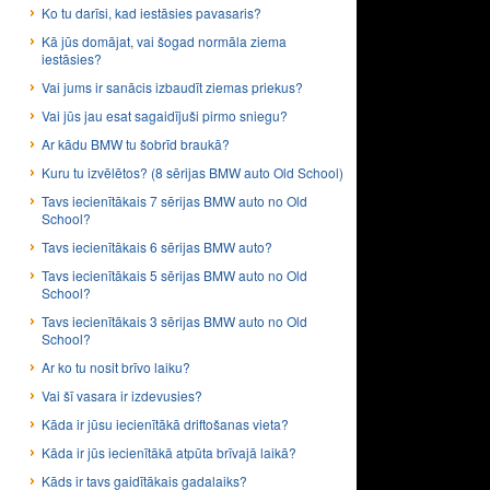
Ko tu darīsi, kad iestāsies pavasaris?
Kā jūs domājat, vai šogad normāla ziema
iestāsies?
Vai jums ir sanācis izbaudīt ziemas priekus?
Vai jūs jau esat sagaidījuši pirmo sniegu?
Ar kādu BMW tu šobrīd braukā?
Kuru tu izvēlētos? (8 sērijas BMW auto Old School)
Tavs iecienītākais 7 sērijas BMW auto no Old
School?
Tavs iecienītākais 6 sērijas BMW auto?
Tavs iecienītākais 5 sērijas BMW auto no Old
School?
Tavs iecienītākais 3 sērijas BMW auto no Old
School?
Ar ko tu nosit brīvo laiku?
Vai šī vasara ir izdevusies?
Kāda ir jūsu iecienītākā driftošanas vieta?
Kāda ir jūs iecienītākā atpūta brīvajā laikā?
Kāds ir tavs gaidītākais gadalaiks?