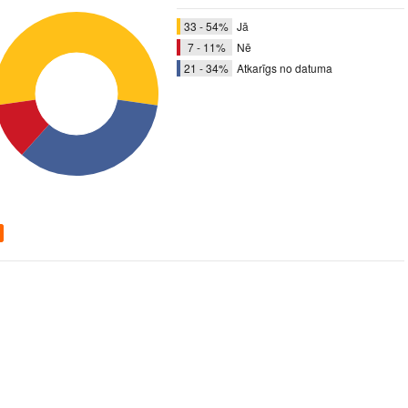
33 - 54%
Jā
7 - 11%
Nē
21 - 34%
Atkarīgs no datuma