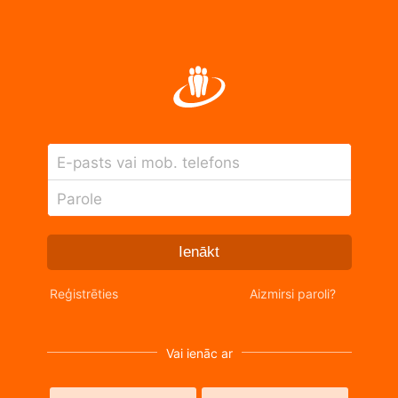
E-pasts vai mob. telefons
Parole
Ienākt
Reģistrēties
Aizmirsi paroli?
Vai ienāc ar