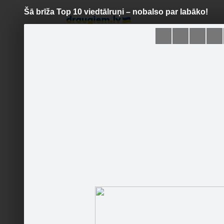
Šā brīža Top 10 viedtālruņi – nobalso par labāko!
Pāriet
uz
saturu
Šodien
Ziņas
Galerijas
S
iRadars
Sekot
Sākumlapa
Galerija
Jaunumi
Kontakti
1.Motoro
Ieteikt
1