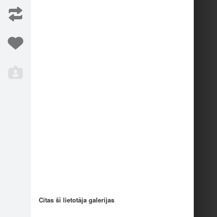
Z3
8.OnePlus One
11
2
Iesaka
25
Citas šī lietotāja galerijas