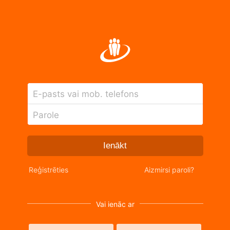
E-pasts vai mob. telefons
Parole
Ienākt
Reģistrēties
Aizmirsi paroli?
Vai ienāc ar