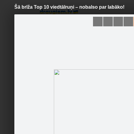
Šā brīža Top 10 viedtālruņi – nobalso par labāko!
Pāriet
uz
saturu
Šodien
Ziņas
Galerijas
S
iRadars
Sekot
Sākumlapa
Galerija
Jaunumi
Kontakti
1.Motoro
Ieteikt
1