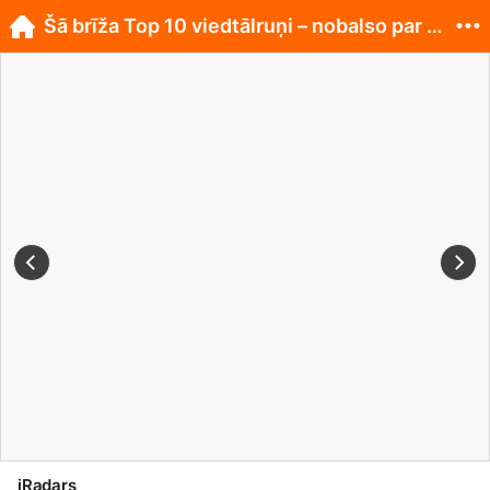
Šā brīža Top 10 viedtālruņi – nobalso par labāko!
iRadars