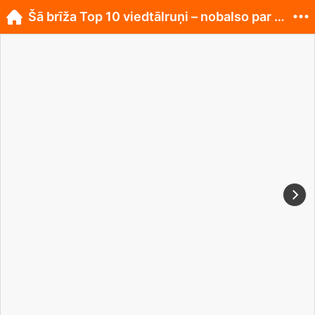
Šā brīža Top 10 viedtālruņi – nobalso par labāko!