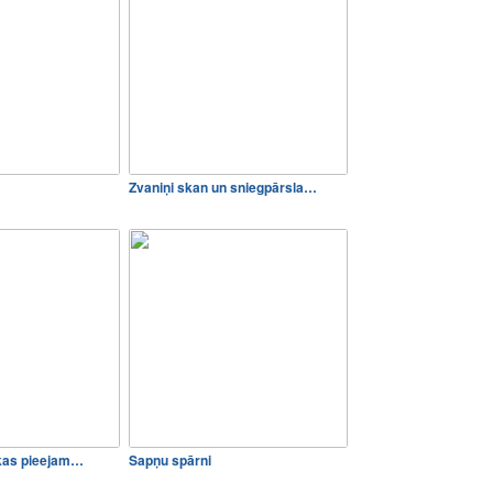
Zvaniņi skan un sniegpārsla…
 kas pieejam…
Sapņu spārni