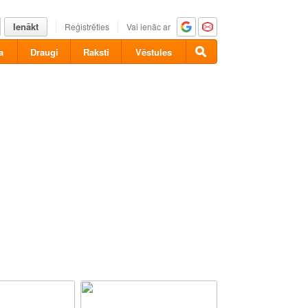
Ienākt
Reģistrēties
Vai ienāc ar
a
Draugi
Raksti
Vēstules