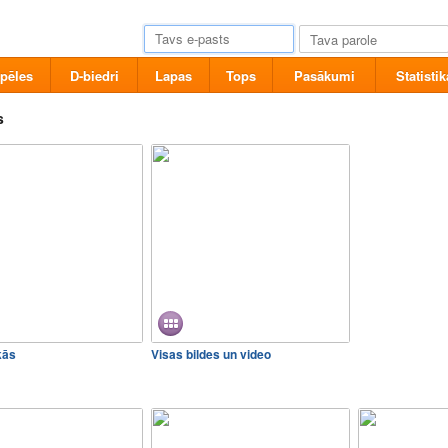
pēles
D-biedri
Lapas
Tops
Pasākumi
Statistik
s
kās
Visas bildes un video