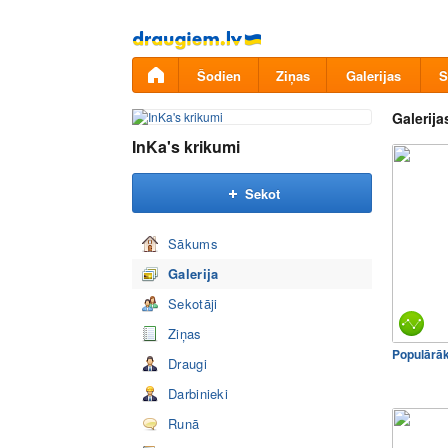
Pāriet
uz
saturu
Šodien
Ziņas
Galerijas
S
Galerija
InKa's krikumi
Sekot
Sākums
Galerija
Sekotāji
Ziņas
Populārā
Draugi
Darbinieki
Runā