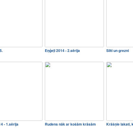
5.
Eņģeļi 2014 - 2.sērija
Silti un grezni
4 - 1.sērija
Rudens nāk ar košām krāsām
Krāšņie lakati,