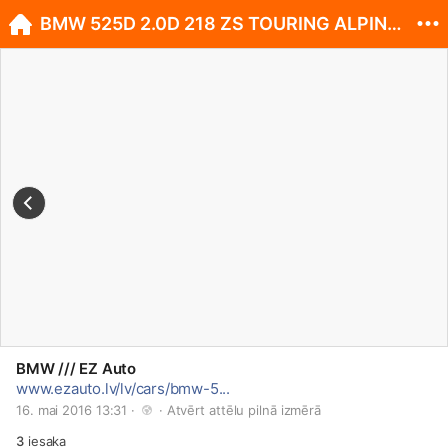
BMW 525D 2.0D 218 ZS TOURING ALPINWEISS 3
BMW /// EZ Auto
www.ezauto.lv/lv/cars/bmw-5...
16. mai 2016 13:31 · 
 · 
Atvērt attēlu pilnā izmērā
3
iesaka