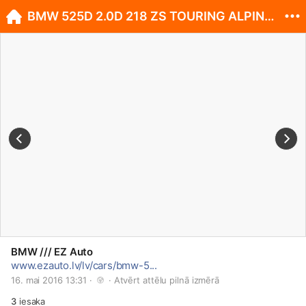
BMW 525D 2.0D 218 ZS TOURING ALPINWEISS 3
BMW /// EZ Auto
www.ezauto.lv/lv/cars/bmw-5...
16. mai 2016 13:31 · 
 · 
Atvērt attēlu pilnā izmērā
3
iesaka