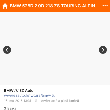
BMW 525D 2.0D 218 ZS TOURING ALPINWEISS 3
BMW /// EZ Auto
www.ezauto.lv/lv/cars/bmw-5...
16. mai 2016 13:31 · 
 · 
Atvērt attēlu pilnā izmērā
3
iesaka