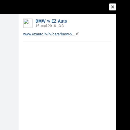
BMW /// EZ Auto
16. mai 2016 13:31
www.ezauto.lv/lv/cars/bmw-5...
Ienākt
Reģistrēties
Vai ienāc ar
a
Draugi
Raksti
Vēstules
NG ALPINWEISS 3