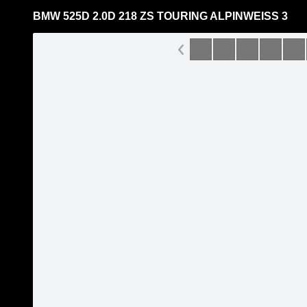
BMW 525D 2.0D 218 ZS TOURING ALPINWEISS 3
Pāriet
uz
saturu
Šodien
Ziņas
Galerijas
S
BMW /// EZ Auto
Oficiālā lapa