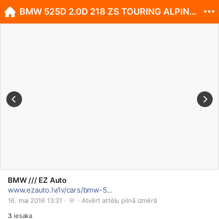
BMW 525D 2.0D 218 ZS TOURING ALPINWEISS 3
BMW /// EZ Auto
www.ezauto.lv/lv/cars/bmw-5...
16. mai 2016 13:31 · 
 · 
Atvērt attēlu pilnā izmērā
3
iesaka