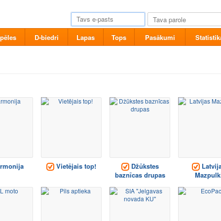
pēles
D-biedri
Lapas
Tops
Pasākumi
Statistik
rmonija
Vietējais top!
Džūkstes
Latvij
baznīcas drupas
Mazpulk