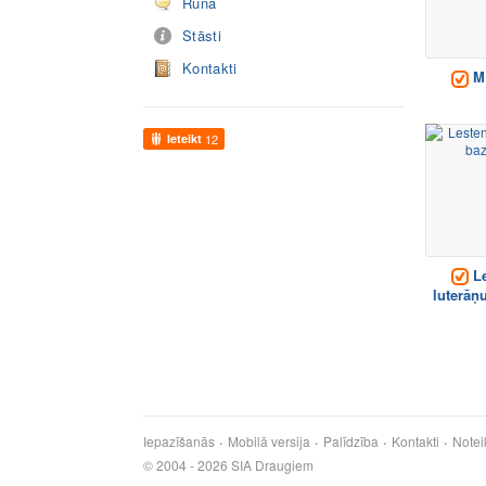
Runā
Stāsti
Kontakti
M
Ieteikt
12
Le
luterāņ
Iepazīšanās
Mobilā versija
Palīdzība
Kontakti
Notei
© 2004 - 2026 SIA Draugiem