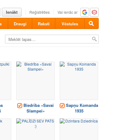
Ienākt
Reģistrēties
Vai ienāc ar
a
Draugi
Raksti
Vēstules
as
Biedrība «Savai
Sapņu Komanda
i
Slampei»
1935