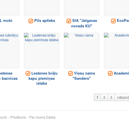
L moto
Pils aptieka
SIA "Jelgavas
EcoPa
novada KU"
stenes
Lestenes brāļu
Viesu nams
Academi
u baznīcas
kapu piemiņas
"Sanders"
istaba
1
2
3
nākam
kumi
Privātums
Par mums
Darbs