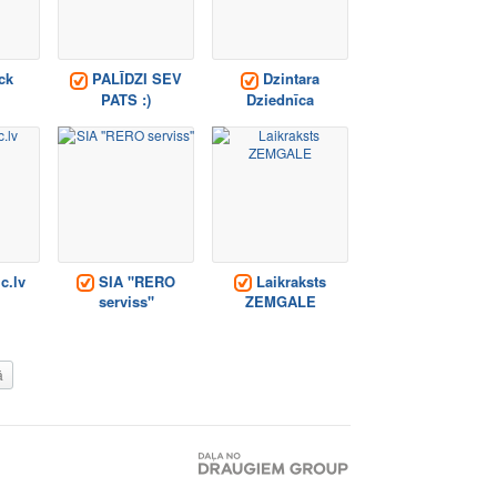
ck
PALĪDZI SEV
Dzintara
PATS :)
Dziednīca
c.lv
SIA ''RERO
Laikraksts
serviss''
ZEMGALE
ā