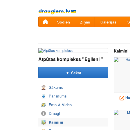
Pāriet
uz
saturu
Šodien
Ziņas
Galerijas
S
Kaimiņi
Atpūtas komplekss "Eglieni "
Sekot
Sākums
Par mums
Ha
Foto & Video
Draugi
Kaimiņi