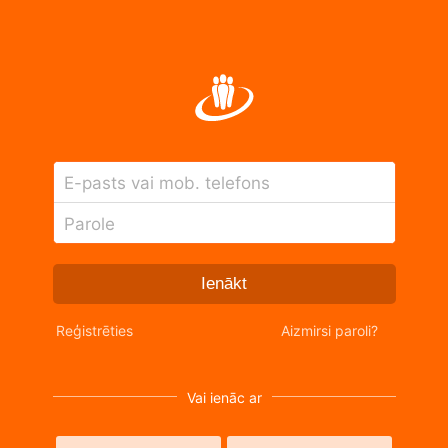
E-pasts vai mob. telefons
Parole
Ienākt
Reģistrēties
Aizmirsi paroli?
Vai ienāc ar