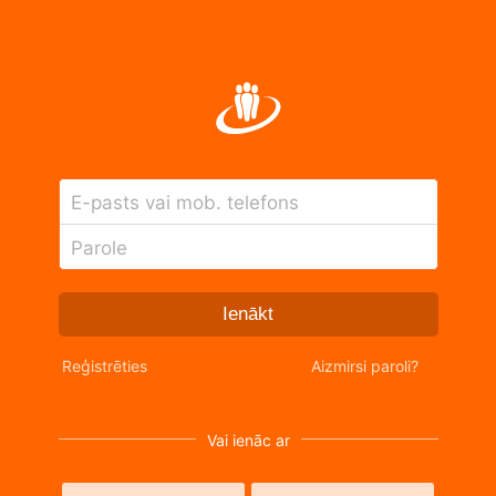
E-pasts vai mob. telefons
Parole
Ienākt
Reģistrēties
Aizmirsi paroli?
Vai ienāc ar