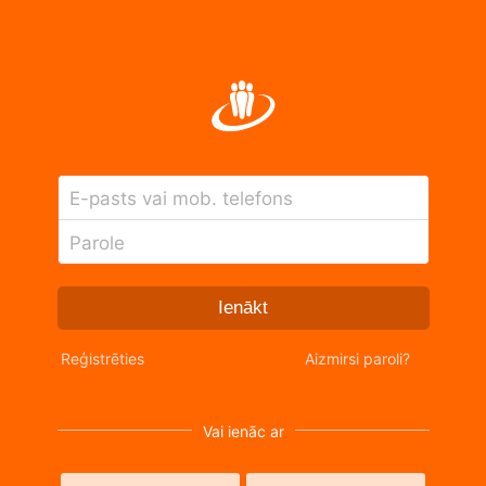
E-pasts vai mob. telefons
Parole
Ienākt
Reģistrēties
Aizmirsi paroli?
Vai ienāc ar