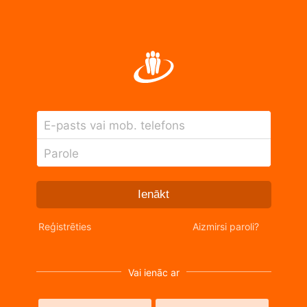
E-pasts vai mob. telefons
Parole
Ienākt
Reģistrēties
Aizmirsi paroli?
Vai ienāc ar