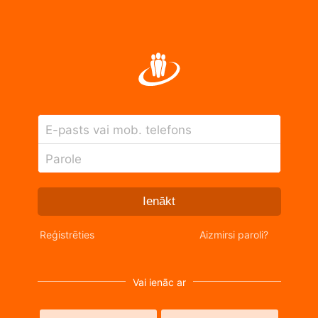
E-pasts vai mob. telefons
Parole
Ienākt
Reģistrēties
Aizmirsi paroli?
Vai ienāc ar