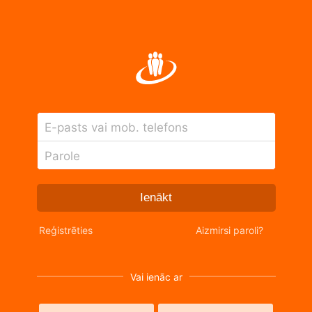
E-pasts vai mob. telefons
Parole
Ienākt
Reģistrēties
Aizmirsi paroli?
Vai ienāc ar