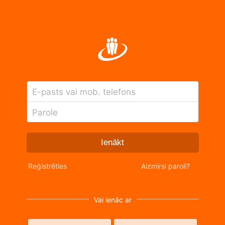
E-pasts vai mob. telefons
Parole
Ienākt
Reģistrēties
Aizmirsi paroli?
Vai ienāc ar