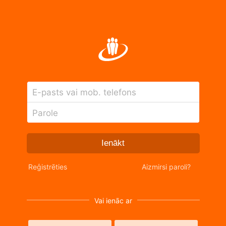
E-pasts vai mob. telefons
Parole
Ienākt
Reģistrēties
Aizmirsi paroli?
Vai ienāc ar