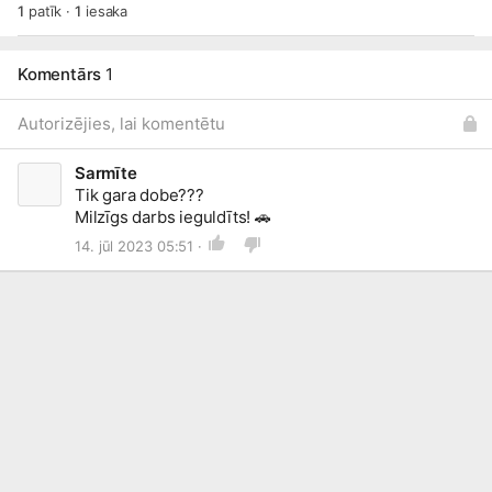
1
patīk
·
1
iesaka
Komentārs
1
Autorizējies, lai komentētu
Sarmīte
Tik gara dobe???
Milzīgs darbs ieguldīts!
🚗
14. jūl 2023 05:51 ·