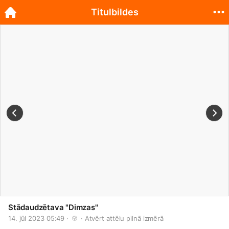
Titulbildes
Stādaudzētava "Dimzas"
14. jūl 2023 05:49 · 
 · 
Atvērt attēlu pilnā izmērā